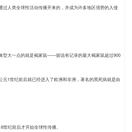
通过人类全球性活动传播开来的，并成为许多地区强势的入侵
体型大一点的就是褐家鼠——据说有记录的最大褐家鼠超过900
公元1世纪前后就已经进入了欧洲和非洲，著名的黑死病就是由
18世纪前后才开始全球性传播。