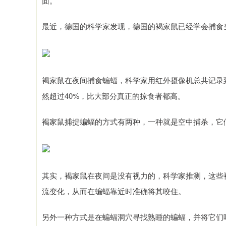
面。
最近，德国的科学家发现，德国的褐家鼠已经学会捕食
褐家鼠在夜间捕食蝙蝠，科学家用红外摄像机总共记录到
然超过40%，比大部分真正的掠食者都高。
褐家鼠捕捉蝙蝠的方式有两种，一种就是空中捕杀，它
其实，褐家鼠在夜间是没有视力的，科学家推测，这些
流变化，从而在蝙蝠靠近时准确将其咬住。
另外一种方式是在蝙蝠洞穴寻找熟睡的蝙蝠，并将它们