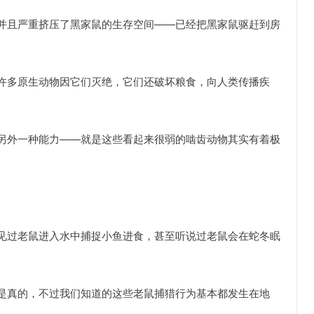
并且严重挤压了黑家鼠的生存空间——已经把黑家鼠驱赶到房
许多原生动物因它们灭绝，它们还破坏粮食，向人类传播疾
另外一种能力——就是这些看起来很弱的啮齿动物其实有着极
见过老鼠进入水中捕捉小鱼进食，甚至听说过老鼠会在蛇冬眠
是真的，不过我们知道的这些老鼠捕猎行为基本都发生在地