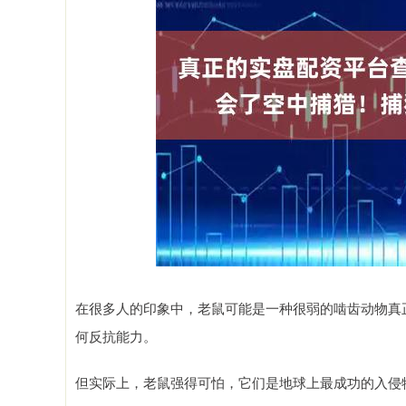
在很多人的印象中，老鼠可能是一种很弱的啮齿动物真
何反抗能力。
但实际上，老鼠强得可怕，它们是地球上最成功的入侵