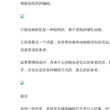
褐家鼠咬死的蝙蝠。
只能说褐家鼠是一种聪明的、勇于冒险的哺乳动物。
之前我看过一个话题：全世界的食肉动物都消失的话会
迅速变成掠食者。
如果要继续追问，具体什么动物会进化出掠食者的话，
牙，分化出适应各种捕猎方式的、真正的掠食者。
最后
值得一提的是，老鼠学会捕食蝙蝠可不是什么好事，对