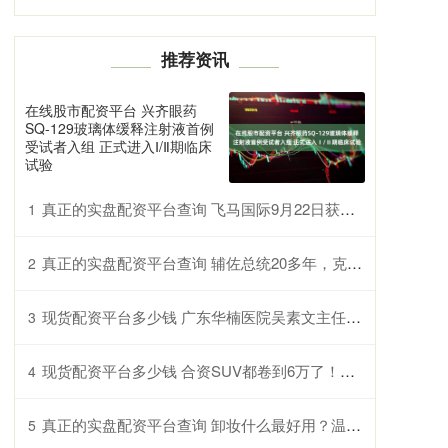
推荐资讯
在线股市配资平台 兴齐眼药
SQ-129玻璃体缓释注射液首例
受试者入组 正式进入Ⅰ/Ⅱ期临床
试验
真正的实盘配资平台查询 飞马国际9月22日获融资买入2.05亿元，融资余额4.93亿元
1
真正的实盘配资平台查询 辅佐总统20多年，克宫元老突然卷铺盖走人，只因碰了普京的逆鳞
2
现货配资平台多少钱 广东华楠医院吴素文主任：半夜总醒来，是甲状腺癌先兆？
3
现货配资平台多少钱 合资SUV都卷到6万了！还要什么自行车？
4
真正的实盘配资平台查询 卸妆什么最好用？温和养肤不闷痘不泛红
5