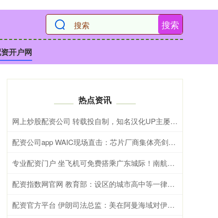
搜索
配资开户网
热点资讯
网上炒股配资公司 转载投自制，知名汉化UP主屡教不改，被官方当场抓包盗用OP！
配资公司app WAIC现场直击：芯片厂商集体亮剑，国产超节点迎来爆发
专业配资门户 坐飞机可免费搭乘广东城际！南航、东航加码空铁联运
配资指数网官网 教育部：设区的城市高中等一律不得违规面向县域掐尖招生
配资官方平台 伊朗司法总监：美在阿曼海域对伊商船的行为构成“战争罪”