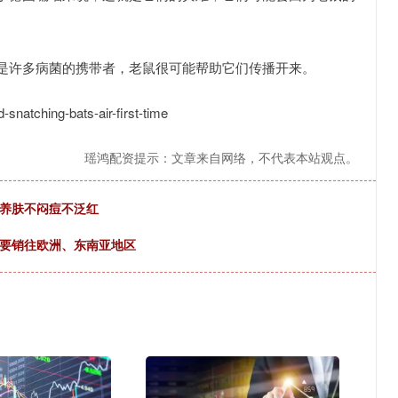
是许多病菌的携带者，老鼠很可能帮助它们传播开来。
snatching-bats-air-first-time
瑶鸿配资提示：文章来自网络，不代表本站观点。
和养肤不闷痘不泛红
主要销往欧洲、东南亚地区