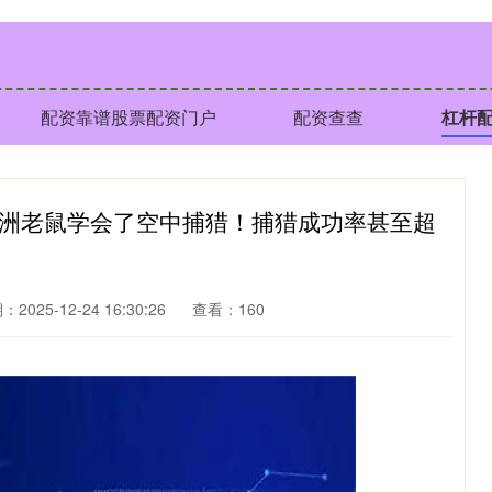
配资靠谱股票配资门户
配资查查
杠杆
欧洲老鼠学会了空中捕猎！捕猎成功率甚至超
2025-12-24 16:30:26
查看：160