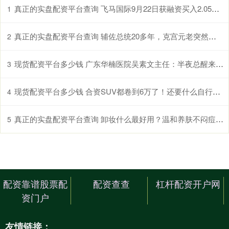
真正的实盘配资平台查询 飞马国际9月22日获融资买入2.05亿元，融资余额4.93亿元
1
真正的实盘配资平台查询 辅佐总统20多年，克宫元老突然卷铺盖走人，只因碰了普京的逆鳞
2
现货配资平台多少钱 广东华楠医院吴素文主任：半夜总醒来，是甲状腺癌先兆？
3
现货配资平台多少钱 合资SUV都卷到6万了！还要什么自行车？
4
真正的实盘配资平台查询 卸妆什么最好用？温和养肤不闷痘不泛红
5
配资靠谱股票配
配资查查
杠杆配资开户网
资门户
友情链接：