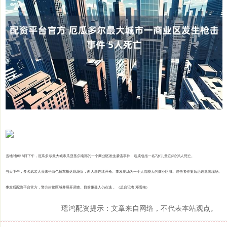
当地时间18日下午，厄瓜多尔最大城市瓜亚基尔南部的一个商业区发生袭击事件，造成包括一名7岁儿童在内的5人死亡。
当天下午，多名武装人员乘坐白色轿车抵达现场后，向人群连续开枪。事发现场为一个人流较大的商业区域。袭击者作案后迅速逃离现场。
事发后配资平台官方，警方封锁区域并展开调查。目前嫌疑人仍在逃 。（总台记者 邓雪梅）
瑶鸿配资提示：文章来自网络，不代表本站观点。