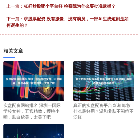
上一篇：
杠杆炒股哪个平台好 检察院为什么要批准逮捕？
下一篇：
求股票配资 没有摄像、没有演员，一部AI生成短剧是如
何诞生的？
相关文章
实盘配资网站排名 深圳一国际
真正的实盘配资平台查询 卸妆
学校女神，五官精致，樱桃小
什么最好用？温和养肤不闷痘不
嘴，肤白貌美，太美了吧
泛红